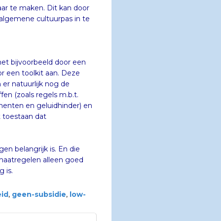
ar te maken. Dit kan door
 algemene cultuurpas in te
het bijvoorbeeld door een
oor een toolkit aan. Deze
 die geen subsidie vergen. En dan zijn er natuurlijk nog de
bevorderen: belemmeringen opheffen (zoals regels m.b.t.
en, vergunningverlening voor evenementen en geluidhinder) en
en van garanties voor leningen). Ook het toestaan dat
en belangrijk is. En die
aatregelen alleen goed
 is.
eid
,
geen-subsidie
,
low-