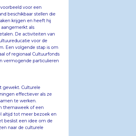
ijvoorbeeld voor een
chikbaar stellen die
 krijgen en heeft hij
ordt aangemerkt als
. De activiteiten van
tuureducatie voor de
n volgende stap is om
regionaal Cultuurfonds
mogende particulieren
dt gewekt. Culturele
en effectiever als ze
 samen te werken.
en themaweek of een
jd tot meer bezoek en
eslist een idee om de
en naar de culturele