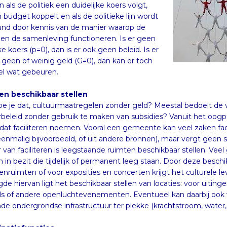
l wat gebeuren.
en beschikbaar stellen
e je dat, cultuurmaatregelen zonder geld? Meestal bedoelt de v
rbeleid zonder gebruik te maken van subsidies? Vanuit het oogpu
 dat faciliteren noemen. Vooral een gemeente kan veel zaken faci
eenmalig bijvoorbeeld, of uit andere bronnen), maar vergt ge
 van faciliteren is leegstaande ruimten beschikbaar stelle
 in bezit die tijdelijk of permanent leeg staan. Door deze beschi
enruimten of voor exposities en concerten krijgt het culturele leve
gde hiervan ligt het beschikbaar stellen van locaties: voor uitin
als of andere openluchtevenementen. Eventueel kan daarbij oo
de ondergrondse infrastructuur ter plekke (krachtstroom, water, r