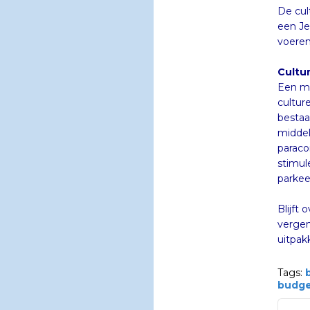
De cul
een Je
voeren
Cultur
Een ma
cultur
parkee
Blijft
vergen
uitpak
Tags:
budge