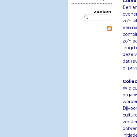
Combi
Een an
evenem
zo’n si
een na
combina
zo’n a
jeugd o
deze ve
dat (ev
zoeken
of pri
Colle
Wie cu
organis
worde
Bijvoo
culture
verster
opbren
initia