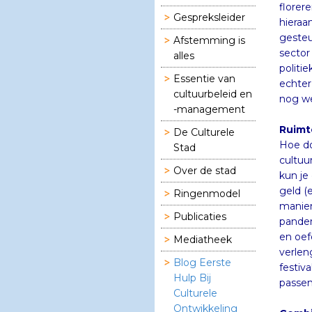
Gespreksleider
Afstemming is
alles
Essentie van
cultuurbeleid en
nog we
-management
Ruimt
De Culturele
Hoe do
cultuu
kun je
geld (
manier
panden
en oef
verlen
festiv
Stad
Over de stad
Ringenmodel
Publicaties
Mediatheek
Blog Eerste
Hulp Bij
Culturele
passen
Ontwikkeling