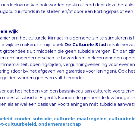
tuurdeelname kan ook worden gestimuleerd door deze betaalba
ugdcultuurfonds in te stellen en/of door een kortingspas of een
.
ele wijk
nier om het culturele klimaat in algemene zin te stimuleren is 
ele wijk te maken. In mijn boek
De Culturele Stad
reik ik hierv
bestaat grotendeels uit middelen
middelen om ondernemerschap te 
paracommercialiteit, openingstijd
stimulering (door bv het afgev
rgelden worden geheven valt hieronder.
 over dat het hebben van een basisniveau aan culturele voorziening
 meestal subsidie. Eigenlijk kunnen de genoemde low budget-m
ken als er wel een basis van voorzieningen mét subsidie aanwezig
beleid-zonder-subsidie
,
culturele-maatregelen
,
cultuurbel
t-cultuurbeleid
,
ondernemerschap