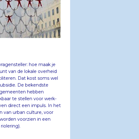
ragensteller: hoe maak je
nt van de lokale overheid
literen. Dat kost soms wel
en subsidie. De bekendste
n. Veel gemeenten hebben
kbaar te stellen voor werk-
n direct een impuls. In het
gen van urban culture, voor
k worden voorzien in een
iolering).