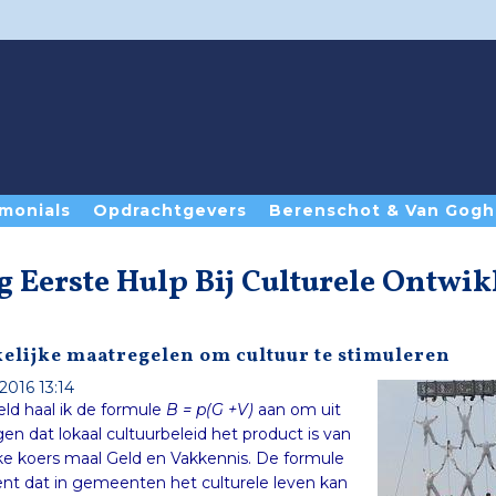
monials
Opdrachtgevers
Berenschot & Van Gogh
g Eerste Hulp Bij Culturele Ontwi
elijke maatregelen om cultuur te stimuleren
2016 13:14
ld haal ik de formule
B = p(G +V)
aan om uit
te leggen dat lokaal cultuurbeleid het product is van
politieke koers maal Geld en Vakkennis. De formule
betekent dat in gemeenten het culturele leven kan
floreren als de politiek een duidelijke koers volgt,
hieraan budget koppelt en als de politieke lijn wordt
gesteund door kennis van de manier waarop de
sector en de samenleving functioneren. Is er geen
politieke koers (p=0), dan is er ook geen beleid. Is er
echter geen of weinig geld (G=0), dan kan er toch