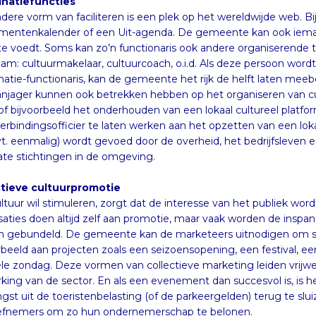
natiefuncties
dere vorm van faciliteren is een plek op het wereldwijde web. B
entenkalender of een Uit-agenda. De gemeente kan ook iemand bes
te voedt. Soms kan zo’n functionaris ook andere organiserende taken
am: cultuurmakelaar, cultuurcoach, o.i.d. Als deze persoon w
tie-functionaris, kan de gemeente het rijk de helft laten meebetalen
anjager kunnen ook betrekken hebben op het organiseren van cul
f bijvoorbeeld het onderhouden van een lokaal cultureel platform. Ee
rbindingsofficier te laten werken aan het opzetten van een lokaal of 
t. eenmalig) wordt gevoed door de overheid, het bedrijfsleven en ver
vate stichtingen in de omgeving.
ctieve cultuurpromotie
ltuur wil stimuleren, zorgt dat de interesse van het publiek wor
aties doen altijd zelf aan promotie, maar vaak worden de inspanning
n gebundeld. De gemeente kan de marketeers uitnodigen om
rbeeld aan projecten zoals een seizoensopening, een festival, e
le zondag. Deze vormen van collectieve marketing leiden vrijwel alti
king van de sector. En als een evenement dan succesvol is, is het b
gst uit de toeristenbelasting (of de parkeergelden) terug te sluiz
tiefnemers om zo hun ondernemerschap te belonen.