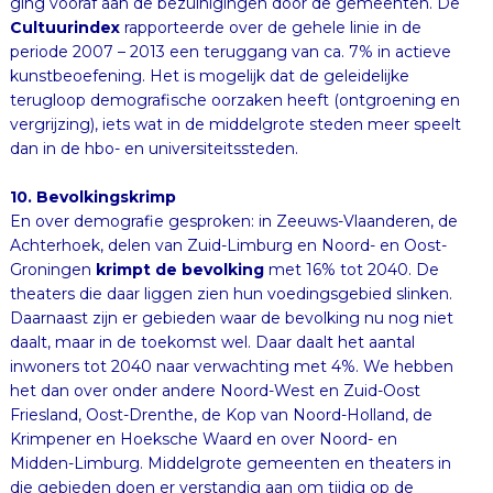
ging vooraf aan de bezuinigingen door de gemeenten. De
Cultuurindex
rapporteerde over de gehele linie in de
periode 2007 – 2013 een teruggang van ca. 7% in actieve
kunstbeoefening. Het is mogelijk dat de geleidelijke
terugloop demografische oorzaken heeft (ontgroening en
vergrijzing), iets wat in de middelgrote steden meer speelt
dan in de hbo- en universiteitssteden.
10. Bevolkingskrimp
En over demografie gesproken: in Zeeuws-Vlaanderen, de
Achterhoek, delen van Zuid-Limburg en Noord- en Oost-
Groningen
krimpt de bevolking
met 16% tot 2040. De
theaters die daar liggen zien hun voedingsgebied slinken.
Daarnaast zijn er gebieden waar de bevolking nu nog niet
daalt, maar in de toekomst wel. Daar daalt het aantal
inwoners tot 2040 naar verwachting met 4%. We hebben
het dan over onder andere Noord-West en Zuid-Oost
Friesland, Oost-Drenthe, de Kop van Noord-Holland, de
Krimpener en Hoeksche Waard en over Noord- en
Midden-Limburg. Middelgrote gemeenten en theaters in
die gebieden doen er verstandig aan om tijdig op de