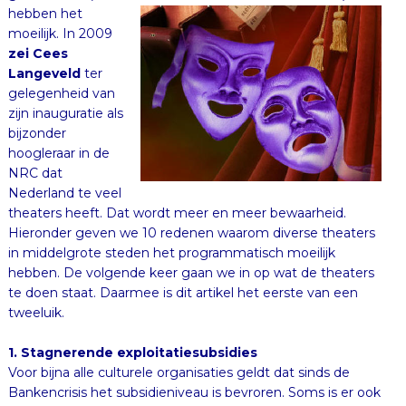
moeilijk. In 2009
zei Cees
Langeveld
ter
gelegenheid van
zijn inauguratie als
bijzonder
hoogleraar in de
NRC dat
Nederland te veel
theaters heeft. Dat wordt meer en meer bewaarheid.
Hieronder geven we 10 redenen waarom diverse theaters
in middelgrote steden het programmatisch moeilijk
hebben. De volgende keer gaan we in op wat de theaters
te doen staat. Daarmee is dit artikel het eerste van een
tweeluik.
1. Stagnerende exploitatiesubsidies
Voor bijna alle culturele organisaties geldt dat sinds de
Bankencrisis het subsidieniveau is bevroren. Soms is er ook
bezuinigd. Op theaters weliswaar veel minder dan op
bibliotheken en kunstencentra, maar in de middelgrote
steden hebben ook de schouwburgen vaak moeten
inleveren. Ondertussen bedroeg de inflatie sinds 2008 ca.
13% (consumentenprijsindex). Het gevolg: minder geld
voor voorstellingen en efficiency-maatregelen in de back