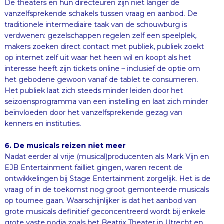
De theaters en hun directeuren zijn niet langer de
vanzelfsprekende schakels tussen vraag en aanbod. De
traditionele intermediaire taak van de schouwburg is
verdwenen: gezelschappen regelen zelf een speelplek,
makers zoeken direct contact met publiek, publiek zoekt
op internet zelf uit waar het heen wil en koopt als het
interesse heeft zijn tickets online – inclusief de optie om
het gebodene gewoon vanaf de tablet te consumeren.
Het publiek laat zich steeds minder leiden door het
seizoensprogramma van een instelling en laat zich minder
beïnvloeden door het vanzelfsprekende gezag van
kenners en instituties.
6. De musicals reizen niet meer
Nadat eerder al vrije (musical)producenten als Mark Vijn en
EJB Entertainment failliet gingen, waren recent de
ontwikkelingen bij Stage Entertainment zorgelijk. Het is de
vraag of in de toekomst nog groot gemonteerde musicals
op tournee gaan. Waarschijnlijker is dat het aanbod van
grote musicals definitief geconcentreerd wordt bij enkele
grote vaste podia zoals het Beatrix Theater in Utrecht en