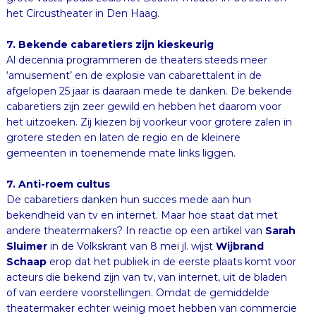
het Circustheater in Den Haag.
7. Bekende cabaretiers zijn kieskeurig
Al decennia programmeren de theaters steeds meer
‘amusement’ en de explosie van cabarettalent in de
afgelopen 25 jaar is daaraan mede te danken. De bekende
cabaretiers zijn zeer gewild en hebben het daarom voor
het uitzoeken. Zij kiezen bij voorkeur voor grotere zalen in
grotere steden en laten de regio en de kleinere
gemeenten in toenemende mate links liggen.
7. Anti-roem cultus
De cabaretiers danken hun succes mede aan hun
bekendheid van tv en internet. Maar hoe staat dat met
andere theatermakers? In reactie op een artikel van
Sarah
Sluimer
in de Volkskrant van 8 mei jl. wijst
Wijbrand
Schaap
erop dat het publiek in de eerste plaats komt voor
acteurs die bekend zijn van tv, van internet, uit de bladen
of van eerdere voorstellingen. Omdat de gemiddelde
theatermaker echter weinig moet hebben van commercie
en publiciteit, treedt er een discrepantie op. Schaap stelt
dat in het Nederlandse theater een anti-roem cultus is
ontstaan en dat daardoor het publiek zijn interesse heeft
verloren. Dit kan een rol spelen in de middelgrote steden,
waar het publiek minder sophisticated is. Daar willen de
toeschouwers in toenemende mate acteurs zien met wie
ze voor die ene avond een innige relatie aan kunnen gaan.
De dingen die theatermakers belangrijk vinden (het
verhaal, de boodschap, het decor) vinden zij in