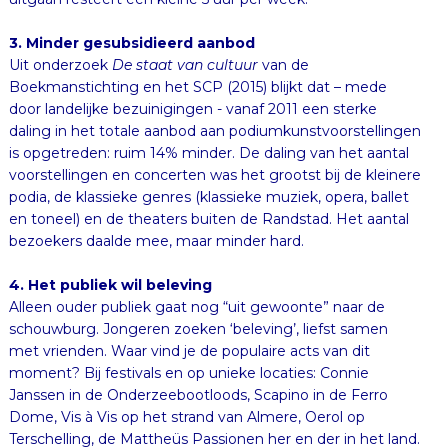
3. Minder gesubsidieerd aanbod
Uit onderzoek
De staat van cultuur
van de
Boekmanstichting en het SCP (2015) blijkt dat – mede
door landelijke bezuinigingen - vanaf 2011 een sterke
daling in het totale aanbod aan podiumkunstvoorstellingen
is opgetreden: ruim 14% minder. De daling van het aantal
voorstellingen en concerten was het grootst bij de kleinere
podia, de klassieke genres (klassieke muziek, opera, ballet
en toneel) en de theaters buiten de Randstad. Het aantal
bezoekers daalde mee, maar minder hard.
4. Het publiek wil beleving
Alleen ouder publiek gaat nog “uit gewoonte” naar de
schouwburg. Jongeren zoeken ‘beleving’, liefst samen
met vrienden. Waar vind je de populaire acts van dit
moment? Bij festivals en op unieke locaties: Connie
Janssen in de Onderzeebootloods, Scapino in de Ferro
Dome, Vis à Vis op het strand van Almere, Oerol op
Terschelling, de Mattheüs Passionen her en der in het land.
Wat opvalt: zelden zijn die unieke locaties in de doorsnee
middelgrote stad. En praktisch nooit is de schouwburg -