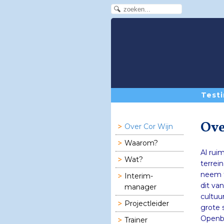
Testi
Ove
Over Cor Wijn
Waarom?
Al rui
Wat?
terrei
neem f
Interim-
dit va
manager
cultuu
Projectleider
grote 
Openba
Trainer