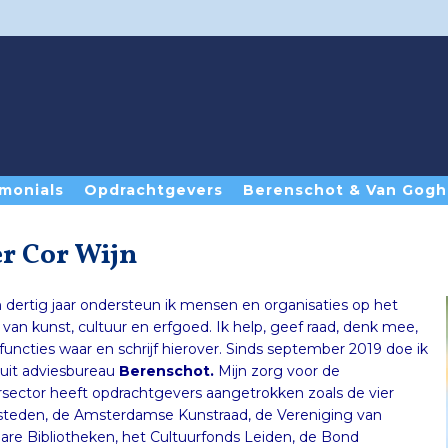
monials
Opdrachtgevers
Berenschot & Van Gogh
r Cor Wijn
m dertig jaar ondersteun ik mensen en organisaties op het
n van kunst, cultuur en erfgoed. Ik help, geef raad, denk mee,
uncties waar en schrijf hierover. Sinds september 2019 doe ik
nuit adviesbureau
Berenschot.
Mijn zorg voor de
rsector heeft opdrachtgevers aangetrokken zoals de vier
steden, de Amsterdamse Kunstraad, de Vereniging van
re Bibliotheken, het Cultuurfonds Leiden, de Bond