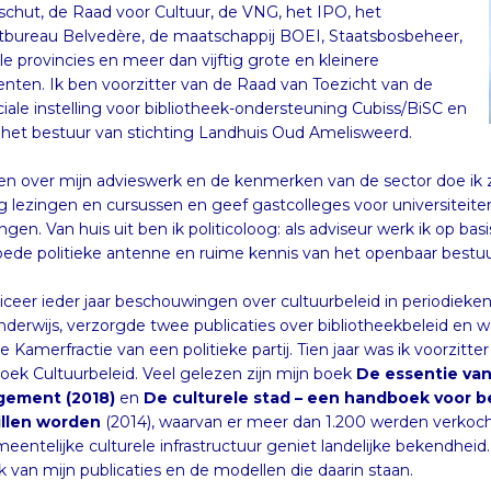
hut, de Raad voor Cultuur, de VNG, het IPO, het
tbureau Belvedère, de maatschappij BOEI, Staatsbosbeheer,
lle provincies en meer dan vijftig grote en kleinere
ten. Ik ben voorzitter van de Raad van Toezicht van de
ciale instelling voor bibliotheek-ondersteuning Cubiss/BiSC en
n het bestuur van stichting Landhuis Oud Amelisweerd.
len over mijn advieswerk en de kenmerken van de sector doe ik zo’
g lezingen en cursussen en geef gastcolleges voor universiteit
ingen. Van huis uit ben ik politicoloog: als adviseur werk ik op ba
ede politieke antenne en ruime kennis van het openbaar bestuu
liceer ieder jaar beschouwingen over cultuurbeleid in periodieken
nderwijs, verzorgde twee publicaties over bibliotheekbeleid en w
 Kamerfractie van een politieke partij. Tien jaar was ik voorzitte
ek Cultuurbeleid. Veel gelezen zijn mijn boek
De essentie van
ement (2018)
en
De culturele stad – een handboek voor be
illen worden
(2014), waarvan er meer dan 1.200 werden verkoch
eentelijke culturele infrastructuur geniet landelijke bekendhei
k van mijn publicaties en de modellen die daarin staan.