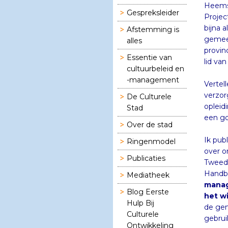
Heemsc
Gespreksleider
Projec
bijna a
Afstemming is
gemeen
alles
provin
Essentie van
lid va
cultuurbeleid en
-management
Vertel
verzor
De Culturele
opleid
Stad
een go
Over de stad
Ik pub
Ringenmodel
over o
Publicaties
Tweede
Handbo
Mediatheek
manag
Blog Eerste
het w
Hulp Bij
de gem
Culturele
gebrui
Ontwikkeling