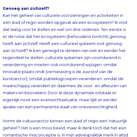
Genoeg aan zichzelf?
Kan het geheel van culturele voorzieningen en activiteiten in
een stad of regio worden opgevat als een ecosysteem? Ik vind
dat lastig voor te stellen en wel om drie redenen. Ten eerste is
er de notie dat het ecosysteem (behoudens zonlicht) genoeg
heeft aan zichzelf. Heeft een cultureel systeem ooit genoeg
aan zichzelf? Ik ben geneigd te denken van niet en eerder het
tegendeel te stellen: culturele systemen zijn voortdurend in
verandering en
moeten
ook voortdurend wijzigen: omdat
innovatie plaats vindt (vernieuwing is de zuurstof van de
kunstsector), omdat publieksgroepen veranderen, omdat de
maatschappij verandert en daarmee de voor- en afkeuren van
makers en bezoekers. Door al deze dynamiek ontstaat er
eigenlijk nooit een evenwichtssituatie, maar lijkt er eerder
sprake van een permanente staat van onevenwichtigheid.
Vormt de cultuursector binnen een stad of regio een ‘natuurlijk
geheel’? Het is een mooi beeld, maar ik denk toch dat het een
romantische misconceptie is. In mijn adviespraktijk merk in altijd
weer hoe verschillend de diverse culturele disciplines zijn en
hoe weinig onderling contact er vaak is. Natuurlijk zijn er cross
over-initiatieven. Maar veel talrijker zijn de organisaties die hun
eigen plan trekken, de disciplines die hun eigen zoektochten
doorlopen en de individuele makers die in relatieve
afzondering hun ‘taal’ en stijl ontwikkelen. Voor de twee
hoofonderdelen van het culturele domein, de kunst en de
erfgoedsector, gelden al totaal andere wettelijke en financiële
randvoorwaarden. Wie aandachtig kijkt, ziet heel weinig