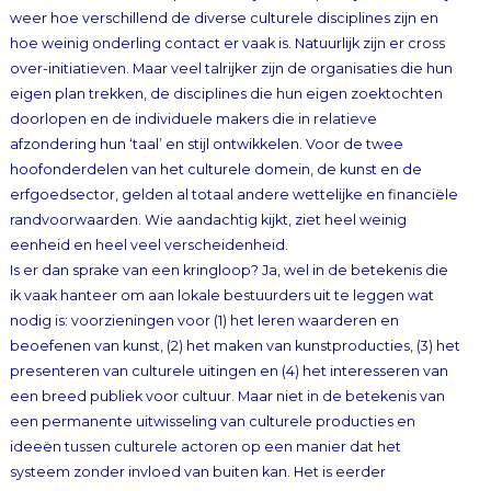
eenheid en heel veel verscheidenheid.
Is er dan sprake van een kringloop? Ja, wel in de betekenis die
ik vaak hanteer om aan lokale bestuurders uit te leggen wat
nodig is: voorzieningen voor (1) het leren waarderen en
beoefenen van kunst, (2) het maken van kunstproducties, (3) het
presenteren van culturele uitingen en (4) het interesseren van
een breed publiek voor cultuur. Maar niet in de betekenis van
een permanente uitwisseling van culturele producties en
ideeën tussen culturele actoren op een manier dat het
systeem zonder invloed van buiten kan. Het is eerder
andersom: zonder een voortdurende toestroom van nieuwe
concepten en externe invloeden kan de culturele sector niet
functioneren. Het is eerder een motor dan een ecosysteem.
Een motor die draait op ideeën. En op geld om die ideeën te
verwezenlijken. Een motor die waarden genereert, die mensen
inspireert, de maatschappij in beweging zet, de economie