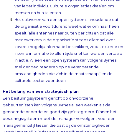
mensen en hun talenten.
Het cultiveren van een open systeem, inhoudende dat
de organisatie voortdurend weet wat er om haar heen
speelt (alle antennes naar buiten gericht) en dat alle
medewerkers in de organisatie steeds allemaal over
zoveel mogelijk informati
e beschikken, zodat externe en
interne informatie te allen tijde snel kan worden vertaald
in actie. Alleen een open systeem kan volgens Byrnes
snel genoeg reageren op de veranderende
omstandigheden die zich in de maatschappij en de
culturele sector voor doen.
Het belang van een strategisch plan
Een besturingssysteem gericht op onvoorziene
gebeurtenissen kan volgens Byrnes alleen werken als de
genoemde onderdelen goed zijn geïntegreerd. Binnen het
besturingssysteem moet de manager vervolgens voor een
managementstijl kiezen die past bij de omstandigheden.
Daarbij moet hij in ieder geval gebruik maken van een
strategische plan. Het strategische plan is voor Byrnes van
essentieel belang. Met instemming citeert hij de