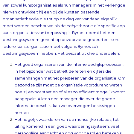
moet worden beschouwd als de
enige
theorie die specifiek op
kunstorganisaties van toepassing is. Byrnes noemt het een
besturingssysteem gericht op onvoorziene gebeurtenissen.
Iedere kunstorganisatie moet volgens Byrnes zo’n
besturingssysteem hebben. Het bestaat uit drie onderdelen:
Het goed organiseren van de interne bedrijfsprocessen,
in het bijzonder wat betreft de feiten en cijfers die
samenhangen met het presteren van de organisatie. Om
gezond te zijn moet de organisatie voortdurend weten
hoe zij ervoor staat en of alles zo efficiënt mogelijk wordt
aangepakt. Alleen een manager die over de goede
informatie beschikt kan weloverwogen beslissingen
nemen.
Het hogelijk waarderen van de menselijke relaties, tot
uiting komend in een goed waarderingssysteem, veel
persoonlijke aandacht en oog vo
or de rol en betekenis
van ieder individu. Culturele organisaties draaien om