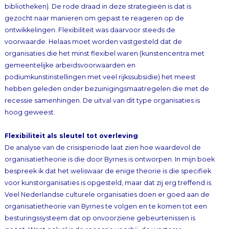
bibliotheken). De rode draad in deze
strategieën is dat is
gezocht naar manieren om gepast te reageren op de
ontwikkelingen. Flexibiliteit was daarvoor steeds de
voorwaarde. Helaas moet worden vastgesteld dat
de
organisaties die het minst flexibel waren (kunstencentra met
gemeentelijke arbeidsvoorwaarden en
podiumkunstinstellingen met veel rijkssubsidie) het meest
hebben geleden onder bezuinigingsmaatregelen die met de
recessie samenhingen. De uitval van dit type organisaties is
hoog geweest.
Flexibiliteit als sleutel tot overleving
De analyse van de crisisperiode laat zien hoe waardevol de
organisatietheorie is die
door Byrnes is ontworpen. In mijn boek
bespreek
ik dat het weliswaar de enige theorie is die specifiek
voor kunstorganisaties is opgesteld, maar dat zij erg treffend is.
Veel Nederlandse culturele organisaties doen er goed aan de
organisatietheorie van Byrnes te volgen en te komen tot een
besturingssysteem dat op onvoorziene gebeurtenissen is
geënt. Want ook al is de recessie voorbij, de westerse
economieën worden gevoeliger voor onverwachte interne