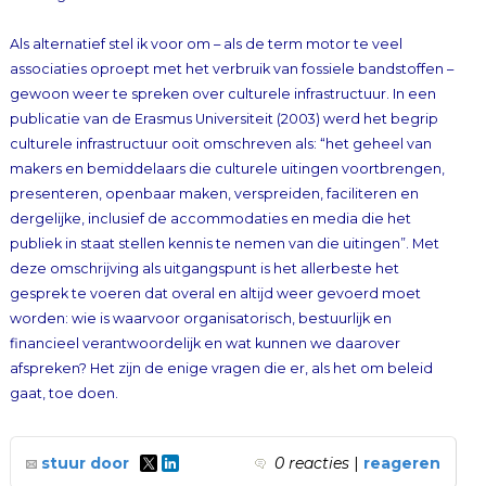
Als alternatief stel ik voor om – als de term motor te veel
associaties oproept met het verbruik van fossiele bandstoffen –
gewoon weer te spreken over culturele infrastructuur. In een
publicatie van de Erasmus Universiteit (2003) werd het begrip
culturele infrastructuur ooit omschreven als: “het geheel van
makers en bemiddelaars die culturele uitingen voortbrengen,
presenteren, openbaar maken, verspreiden, faciliteren en
dergelijke, inclusief de accommodaties en media die het
publiek in staat stellen kennis te nemen van die uitingen”. Met
deze omschrijving als uitgangspunt is het allerbeste het
gesprek te voeren dat overal en altijd weer gevoerd moet
worden: wie is waarvoor organisatorisch, bestuurlijk en
financieel verantwoordelijk en wat kunnen we daarover
afspreken? Het zijn de enige vragen die er, als het om beleid
gaat, toe doen.
stuur door
0 reacties
|
reageren