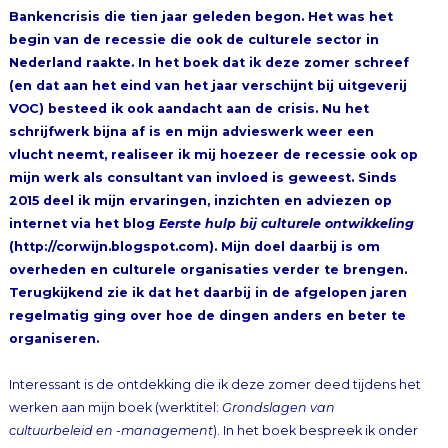
Bankencrisis di
e tien jaar geleden begon. Het was het
begin van de rec
essie die ook de culturele sector in
Nederland raakte. In het boek dat ik dez
e zomer schreef
(en dat aan het eind van het jaar verschijnt bij uit
geverij
VOC) besteed ik ook aandacht aan de crisis. Nu het
schrijfwerk bijna af is en mijn advieswerk weer een
vlucht neemt, realiseer ik mij hoezeer de recessie ook op
mijn werk als consultant van invloed is geweest. Sinds
2015 deel ik mijn ervaringen, inzichten en adviezen op
internet via het blog
Eerste hulp bij culturele ontwikkeling
(
http://corwijn.blogspot.com
). Mijn doel daarbij is om
overheden en culturele organisaties verder te brengen.
Terugkijkend zie ik dat het daarbij in de afgelopen jaren
regelmatig ging over hoe de dingen anders en beter te
organiseren.
Interessant is de ontdekking die ik deze zomer deed tijdens het
werken aan mijn boek (werktitel:
Grondslagen van
cultuurbeleid en -management
). In het boek bespreek ik onder
meer het werk van de Amerikaan William J. Byrnes. Byrnes
begon zijn carrière als technicus en lichtontwerper, een baan
waar hij inrolde nadat hij op de universiteit heeft gewerkt als
hulpje bij het podiumkunstcentrum van de campus. Zijn
werkzaamheden breidden zich uit naar productie en