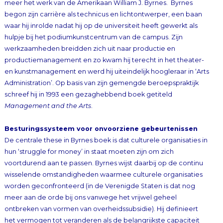
productiemanagement en zo kwam hij terecht in het t
heater-
en kunstmanagement en werd hij uiteindelijk hoogleraar in ‘Arts
Administration’. Op basis van zijn gemengde beroepspraktijk
schreef hij in 1993 een gezaghebbend boek getiteld
Management and the Arts
.
Besturingssysteem voor onvoorziene gebeurtenissen
De centrale these in Byrnes boek is dat culturele organisaties in
hun ‘struggle for money’ in staat moeten zijn om zich
voortdurend aan te passen. Byrnes wijst daarbij op de continu
wisselende omstandigheden waarmee culturele organisaties
worden geconfronteerd (in de Verenigde Staten is dat nog
meer aan de orde bij ons vanwege het vrijwel geheel
ontbreken van vormen van overheidssubsidie
). Hij definieert
het vermogen tot veranderen als de belangrijkste capaciteit
van zowel kunstorganisaties als hun managers. In het verlengde
hiervan ontwikkelt hij een bij de kunsten passende
organisatietheorie die tot op de dag van vandaag eigenlijk