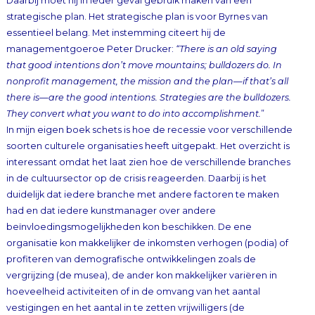
managementgoeroe Peter Drucker:
“There is an old saying
that good intentions don’t move mountains; bulldozers do. In
nonprofit management, the mission and the plan—if that’s all
there is—
are the good intentions. Strategies are the bulldozers.
They convert what you want to do into accomplishment.
”
In mijn eigen boek schets is hoe de recessie voor verschillende
soorten culturele organisaties heeft uitgepakt. Het overzicht is
interessant omdat het laat zien hoe de verschillende branches
in de cultuursector op de crisis reageerden. Daarbij is het
duidelijk dat iedere branche met andere factoren te maken
had en dat iedere kunstmanager over andere
beïnvloedingsmogelijkheden kon beschikken. De ene
organisatie kon makkelijker de inkomsten verhogen (podia) of
profiteren van demografische ontwikkelingen zoals de
vergrijzing (de musea), de ander kon makkelijker variëren in
hoeveelheid activiteiten of in de omvang van het aantal
vestigingen en het aantal in te zetten vrijwilligers (de