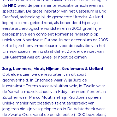
de
NRC
werd de permanente expositie omschreven als
spectaculair. De grote inspirator van het Castellum is Erik
Graafstal, archeoloog bij de gemeente Utrecht. Als kind
liep hij al in het gebied rond, als tiener deed hij er zijn
eerste archeologische vondsten en in 2003 groef hij er
beroepshalve een compleet Romeinse rivierschip op,
uniek voor Noordwest-Europa. In het decennium na 2003
zette hij zich onvermoeibaar in voor de realisatie van het
Limes-museum en nu staat dat er. Zonder de inzet van
Erik Graafstal was dit juweel er nooit gekomen.
Jurg, Lammers, Mout, Nijman, Keulemans & Meliani
Ook elders zien we de resultaten van dit soort
gedrevenheid. In Enschede waar Wilja Jurg de
kunstruimte Tetem succesvol uitbouwde, in Zwolle waar
de Yamaha-muziekschool van Eddy Lammers floreert, in
Zutphen waar Marco Mout met zijn Kruittoren op een
unieke manier het creatieve talent aanspreekt van
jongeren die zijn vastgelopen en in De Achterhoek waar
de Zwarte Cross vanaf de eerste editie (1.000 bezoekers)
dankzij “Tante” Rikie Nijman uitgroeide tot een
evenement van 220.000 bezoekers. En vermeldenswaard
is natuurlijk ook de Tolhuistuin in Amsterdam-Noord. Alleen
dankzij een jarenlange inzet van Chris Keulemans en Touria
Meliani lukte het in 2014 eindelijk om de deuren te
openen. En kijk eens: nu is het de culturele hotspot van de
hoofdstad, met een popzaal, expositieruimte, dansstudio’s