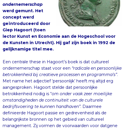
ondernemerschap
werd gemunt. Het
concept werd
geïntroduceerd door
Giep Hagoort (toen
lector Kunst en Economie aan de Hogeschool voor
de Kunsten in Utrecht). Hij gaf zijn boek in 1992 de
gelijknamige titel mee.
Een centrale these in Hagoort’s boek is dat cultureel
ondernemerschap staat voor een
“radicale en persoonlijke
betrokkenheid bij creatieve processen en programma’s”
.
Met name het adjectief ‘persoonlijk’ heeft mij altijd erg
aangesproken. Hagoort stelde dat persoonlijke
betrokkenheid nodig is “
om onder vaak zeer moeilijke
omstandigheden de continuïteit van de culturele
bedrijfsvoering te kunnen handhaven”
. Daarmee
definieerde Hagoort passie en gedrevenheid als de
belangrijkste bronnen op het gebied van cultureel
management. Zij vormen de voorwaarden voor datgene
wat volgens hem nog hoger moet worden aangeslagen: