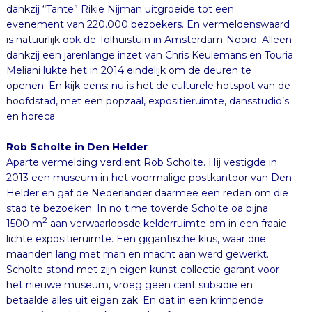
en horeca.
Rob Scholte in Den Helder
Aparte vermelding verdient Rob Scholte. Hij vestigde in
2013 een museum in het voormalige postkantoor van Den
Helder en gaf de Nederlander daarmee een reden om die
stad te bezoeken. In no time toverde Scholte oa bijna
2
1500 m
aan verwaarloosde kelderruimte om in een fraaie
lichte expositieruimte. Een gigantische klus, waar drie
maanden lang met man en macht aan werd gewerkt.
Scholte stond met zijn eigen kunst-collectie garant voor
het nieuwe museum, vroeg geen cent subsidie en
betaalde alles uit eigen zak. En dat in een krimpende
provinciestad die te kampen heeft met grote
winkelleegstand, malaise en werkeloosheid. En nu blijkt dat
de gemeente deze passie wil smoren en zich van zijn
meest onbetrouwbare kant laat zien. Graag sluit ik dit blog
af met een oproep: steun Scholte’s strijd tegen de