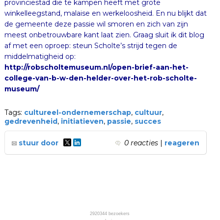
middelmatigheid op:
http://robscholtemuseum.nl/open-brief-aan-het-
college-van-b-w-den-helder-over-het-rob-scholte-
museum/
Tags:
cultureel-ondernemerschap
,
cultuur
,
gedrevenheid
,
initiatieven
,
passie
,
succes
stuur door
0 reacties
|
reageren
2920344
bezoekers