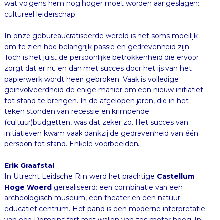
cultureel leiderschap.
In onze gebureaucratiseerde wereld is het soms moeilijk
om te zien hoe belangrijk passie en gedrevenheid zijn.
Toch is het juist de persoonlijke betrokkenheid die ervoor
zorgt dat er nu en dan met succes door het ijs van het
papierwerk wordt heen gebroken. Vaak is volledige
geïnvolveerdheid de enige manier om een nieuw initiatief
tot stand te brengen. In de afgelopen jaren, die in het
teken stonden van recessie en krimpende
(cultuur)budgetten, was dat zeker zo. Het succes van
initiatieven kwam vaak dankzij de gedrevenheid van één
persoon tot stand. Enkele voorbeelden.
Erik Graafstal
In Utrecht Leidsche Rijn werd het prachtige
Castellum
Hoge Woerd
gerealiseerd: een combinatie van een
archeologisch museum, een theater en een natuur-
educatief centrum. Het pand is een moderne interpretatie
van een Romeins fort met wallen van zes meter hoog. In