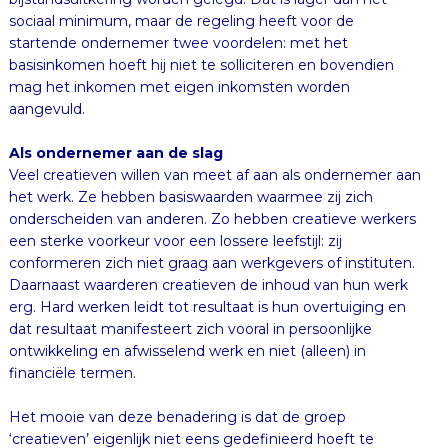
aangevuld.
Als ondernemer aan de slag
Veel creatieven willen van meet af aan als ondernemer aan
het werk. Ze hebben basiswaarden waarmee zij zich
onderscheiden van anderen. Zo hebben creatieve werkers
een sterke voorkeur voor een lossere leefstijl: zij
conformeren zich niet graag aan werkgevers of instituten.
Daarnaast waarderen creatieven de inhoud van hun werk
erg. Hard werken leidt tot resultaat is hun overtuiging en
dat resultaat manifesteert zich vooral in persoonlijke
ontwikkeling en afwisselend werk en niet (alleen) in
financiële termen.
Het mooie van deze benadering is dat de groep
‘creatieven’ eigenlijk niet eens gedefinieerd hoeft te
worden. Zij definieert zichzelf. Immers; bijna niemand kiest
aan het begin van zijn loopbaan vrijwillig voor 70% van het
sociaal minimum als hij niet het perspectief denkt te
hebben op een succesvolle zelfstandige (creatieve)
beroepspraktijk. Het vijfjarig basisinkomen kan een rol
hebben voor personen met een erkende kunstopleiding
(beeldend kunstenaars, fotografen, componisten, dansers,
musici, acteurs, ontwerpers e.d.), maar ook eventueel voor
creatieve beroepsgroepen als softwareontwikkelaars,
reclamemakers, redacteurs, analisten en trendwatchers. Zij
zijn namelijk vaak ook op te vatten als creatieve makers, al