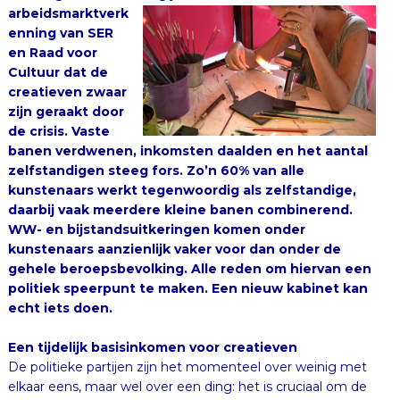
echt iets doen.
Een tijdelijk basisinkomen voor creatieven
De politieke partijen zijn het momenteel over weinig met
elkaar eens, maar wel over een ding: het is cruciaal om de
innovatiekracht van Nederland te versterken. Om
innovatie en ondernemerschap te bevorderen zou het een
goed idee zijn een proeftuin in te richten voor het
basisinkomen dat wel wordt bepleit: maak een regeling
voor vijf jaar die geldt voor startende creatieven. Tenslotte
worden er in Nederland door NOC*NSF meer dan 400
stipendia toegekend aan sporters: zou het dan niet logisch