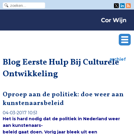
Blog Eerste Hulp Bij Culturele
archief
Ontwikkeling
Oproep aan de politiek: doe weer aan
kunstenaarsbeleid
04-03-2017 10:51
Het is hard nodig dat de politiek in Nederland weer
aan kunstenaars-
beleid gaat doen. Vorig jaar bleek ui
t een
arbeidsmarktverk
enning van SER
en Raad voor
Cultuur dat de
creatieven zwaar
zijn geraakt door
de crisis. Vaste
banen verdwenen, inkomsten daalden en het aantal
zelfstandigen steeg fors. Zo’n 60% van alle
kunstenaars werkt tegenwoordig als zelfstandige,
daarbij vaak meerdere kleine banen combinerend.
WW- en bijstandsuitkeringen komen onder
kunstenaars aanzienlijk vaker voor dan onder de
gehele beroepsbevolking. Alle reden om hiervan een
politiek speerpunt te maken. Een nieuw kabinet kan