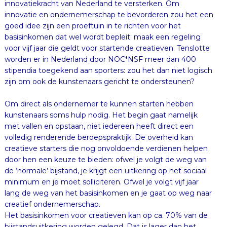
zijn om ook de kunstenaars gericht te ondersteunen?
Om direct als ondernemer te kunnen starten hebben
kunstenaars soms hulp nodig. Het begin gaat namelijk
met vallen en opstaan, niet iedereen heeft direct een
volledig renderende beroepspraktijk. De overheid kan
creatieve starters die nog onvoldoende verdienen helpen
door hen een keuze te bieden: ofwel je volgt de weg van
de ‘normale’ bijstand, je krijgt een uitkering op het sociaal
minimum en je moet solliciteren. Ofwel je volgt vijf jaar
lang de weg van het basisinkomen en je gaat op weg naar
creatief ondernemerschap.
Het basisinkomen voor creatieven kan op ca. 70% van de
bijstandsuitkering worden gelegd. Dat is lager dan het
sociaal minimum, maar de regeling heeft voor de
startende ondernemer twee voordelen: met het
basisinkomen hoeft hij niet te solliciteren en bovendien
mag het inkomen met eigen inkomsten worden