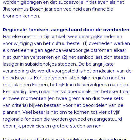
bronnen kennen.
Regionale fondsen, aangestuurd door de overheden
Bartelse noemt in zijn artikel twee belangrijke redenen
voor wijziging van het cultuurbestel: (1) overheden werken
elk met een eigen agenda waardoor geldstromen elkaar
niet kunnen versterken en (2) het aanbod laat zich steeds
lastiger in subsidiehokjes stoppen. De belangrijkste
verandering die wordt voorgesteld is het omdraaien van de
beleidscyclus. Kort getypeerd: stedelijke regio’s moeten
met plannen komen, het rijk kan die vervolgens matchen.
Een aardig idee, maar niet voldoende als het betekent dat
er twee momenten (en twee gremia en dus twee sets
van criteria) blijven bestaan voor het beoordelen van de
plannen. Veel beter is het om te komen tot vier of vijf
regionale fondsen die worden gevoed en aangestuurd
door rijk, provincies en grotere steden samen.
De centrale gedachte van dergelijke regionale fondsen is
dat de beantwoording van de vraag wat wel en niet wordt
gesubsidieerd door de betrokken overheden samen wordt
gedaan. Of beter gezegd: door een advieslichaam dat
door die overheden in het leven is geroepen. Belangrijk is
dat dan niet alleen het criterium ‘artistieke kwaliteit’ (te
beoordelen door experts) wordt gehanteerd, maar dat - in