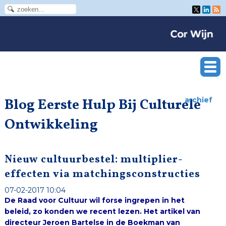
Blog Eerste Hulp Bij Culturele
archief
Ontwikkeling
Nieuw cultuurbestel: multiplier-
effecten via matchingsconstructies
07-02-2017 10:04
De Raad voor Cultuur wil forse ingrepen in het
beleid, zo konden we recent lezen. Het artikel van
directeur Jeroen Bartelse in de Boekman van
december nodigt uit tot nadere ideeënvorming.
Graag doe ik een concrete suggestie: benut het
meest succesvolle aspect van de cultuursubsidiering
van de afgelopen decennia, namelijk de co-
financiering, en kom tot regionaal werkende,
discipline-overstijgende fondsen waarin rijk,