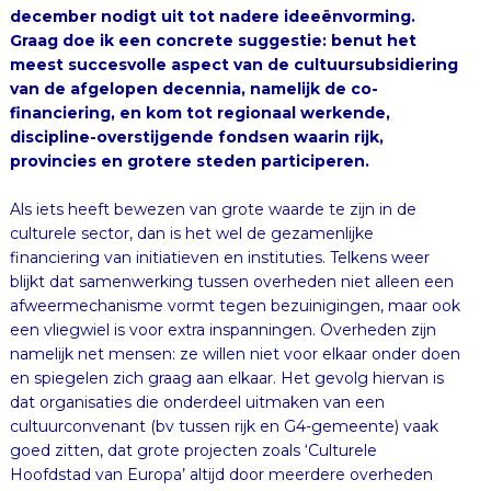
provincies en grotere steden participeren.
Als iets heeft bewezen van grote waarde te zijn in de
culturele sector, dan is het wel de gezamenlijke
financiering van initiatieven en instituties. Telkens weer
blijkt dat samenwerking tussen overheden niet alleen een
afweermechanisme vormt tegen bezuinigingen, maar ook
een vliegwiel is voor extra inspanningen. Overheden zijn
namelijk net mensen: ze willen niet voor elkaar onder doen
en spiegelen zich graag aan elkaar. Het gevolg hiervan is
dat organisaties die onderdeel uitmaken van een
cultuurconvenant (bv tussen rijk en G4-gemeente) vaak
goed zitten, dat grote projecten zoals ‘Culturele
Hoofdstad van Europa’ altijd door meerdere overheden
worden gedragen en dat succesvolle initiatieven als het
Jheronimus Bosch-jaar een veelheid aan financiële