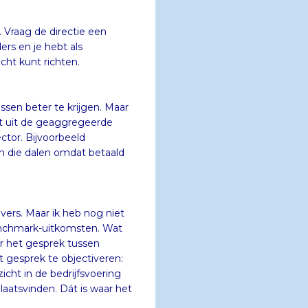
 Vraag de directie een
 elders en je hebt als
cht kunt richten.
ssen beter te krijgen. Maar
komt uit de geaggregeerde
aalde sector. Bijvoorbeeld
ten die dalen omdat betaald
vers. Maar ik heb nog niet
enchmark-uitkomsten. Wat
 voor het gesprek tussen
gesprek te objectiveren:
zicht in de bedrijfsvoering
atsvinden. Dát is waar het