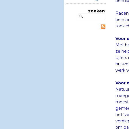
behulp
zoeken
Raden 
benchm
toezic
Voor 
Met be
ze hel
cijfer
huisve
werk w
Voor d
Natuur
meege
meesta
gemeen
het ‘v
verdie
om ga