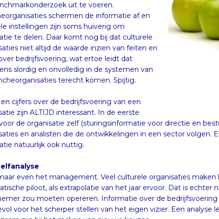
ncheorganisaties terecht komen. Spijtig.
 en cijfers over de bedrijfsvoering van een
satie zijn ALTIJD interessant. In de eerste
 organisatie zelf (sturingsinformatie voor directie en bestuur!), maar ook voor collega-
en analisten die de ontwikkelingen in een sector volgen. En voor de subsidiënten is de
tie natuurlijk ook nuttig.
zelfanalyse
maar even het management. Veel culturele organisaties maken
ische piloot, als extrapolatie van het jaar ervoor. Dat is echter niet 
emer zou moeten opereren. Informatie over de bedrijfsvoering van d
vol voor het scherper stellen van het eigen vizier. Een analyse lev