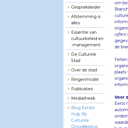
Gespreksleider
Afstemming is
alles
Essentie van
cultuurbeleid en
-management
de bra
De Culturele
Feiten
organi
plaats voor de
organisaties 
Stad
Over de stad
Ringenmodel
informa
Publicaties
Voor 
Mediatheek
Eerst 
automat
ondern
waarde
Blog Eerste
Hulp Bij
Culturele
Ontwikkeling