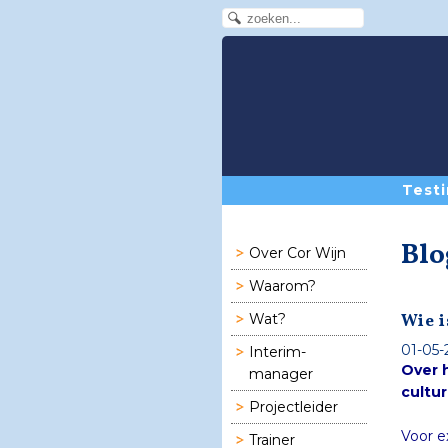
Testi
Blo
Over Cor Wijn
Waarom?
Wie 
Wat?
01-05-
Interim-
Over 
manager
cultur
Projectleider
Voor e
om b
Branch
cultu
inform
organis
cijfer
gegeve
Trainer