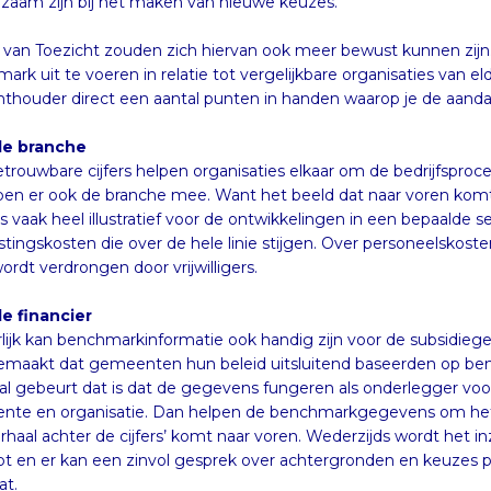
zaam zijn bij het maken van nieuwe keuzes.
van Toezicht zouden zich hiervan ook meer bewust kunnen zijn.
ark uit te voeren in relatie tot vergelijkbare organisaties van
hthouder direct een aantal punten in handen waarop je de aanda
de branche
trouwbare cijfers helpen organisaties elkaar om de bedrijfsproce
pen er ook de branche mee. Want het beeld dat naar voren 
s is vaak heel illustratief voor de ontwikkelingen in een bep
stingskosten die over de hele linie stijgen. Over personeelskos
ordt verdrongen door vrijwilligers.
e financier
lijk kan benchmarkinformatie ook handig zijn voor de subsidiege
maakt dat gemeenten hun beleid uitsluitend baseerden op b
l gebeurt dat is dat de gegevens fungeren als onderlegger
te en organisatie. Dan helpen de benchmarkgegevens om het 
erhaal achter de cijfers’ komt naar voren. Wederzijds wordt het in
pt en er kan een zinvol gesprek over achtergronden en keuzes pla
at.